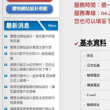
服務時間：週一 ~
購物網站設計規劃
服務專線：04-23
您也可以填妥
最新消息
More
響應式網站設計，留住客戶的祕
密武器
基本資料
響應式網站設計應該注意什麼
和SEO密不可分的UX--使用者經
- 姓名
驗
網路行銷正火紅的時代，您的企
- 公司名稱
業加入網路行銷的行列了嗎？
- 聯絡電話
網路行銷中心－益林事業 粉絲團
正式上線嚕～
- 傳真電話
吸得住顧客眼睛的網站設計，讓
您贏得客戶的青睞
- E-mail
響應式網站設計成為主流的時代
就要來臨
- 聯絡地址
傳統產業更需要做網路行銷以及