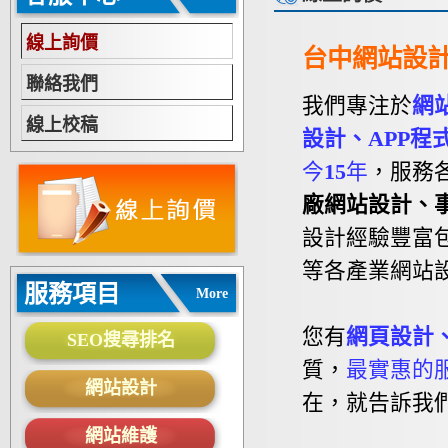
線上詢價
台中網站設
聯絡我們
我們專注於
網
線上校稿
設計、APP程
今
15
年
，服務
廠網站設計、
設計經驗豐富
等各產業網站
服務項目
More
您有
網頁設計
SEO搜尋排名
質，
最實惠的
網站設計
在，就告訴我
網站維護