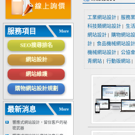
工業網站設計
|
服務
科技類網站設計
|
生
服務項目
More
網站設計
|
購物網站
計
|
食品機械網站設
SEO搜尋排名
機械網站設計
|
公協
網站設計
青網站
|
行動版網站
|
網站維護
購物網站設計規劃
最新消息
More
響應式網站設計，留住客戶的祕
密武器