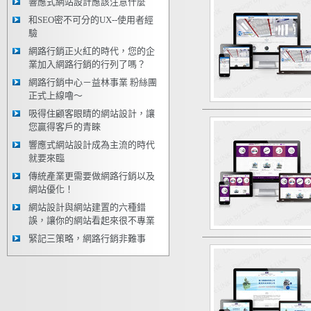
響應式網站設計應該注意什麼
和SEO密不可分的UX--使用者經
驗
網路行銷正火紅的時代，您的企
業加入網路行銷的行列了嗎？
網路行銷中心－益林事業 粉絲團
正式上線嚕～
吸得住顧客眼睛的網站設計，讓
您贏得客戶的青睞
響應式網站設計成為主流的時代
就要來臨
傳統產業更需要做網路行銷以及
網站優化！
網站設計與網站建置的六種錯
誤，讓你的網站看起來很不專業
緊記三策略，網路行銷非難事