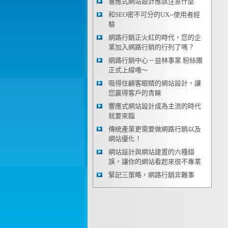
響應式網站設計應該注意什麼
和SEO密不可分的UX--使用者經
驗
網路行銷正火紅的時代，您的企
業加入網路行銷的行列了嗎？
網路行銷中心－益林事業 粉絲團
正式上線嚕～
吸得住顧客眼睛的網站設計，讓
您贏得客戶的青睞
響應式網站設計成為主流的時代
就要來臨
傳統產業更需要做網路行銷以及
網站優化！
網站設計與網站建置的六種錯
誤，讓你的網站看起來很不專業
緊記三策略，網路行銷非難事