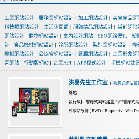
工業網站設計
|
服務業網站設計
|
加工網站設計
|
美食食品網
科技類網站設計
|
生活休閒類
|
服飾精品網站設計
|
當舖網站
網站設計
|
購物網站設計
|
室內設計網站
|
SEO網路優化
|
塑
計
|
食品機械網站設計
|
診所網站設計
|
製造業網站設計
|
機
機械網站設計
|
公協會網站設計
|
餐廳網站設計
|
企業形象網
青網站
|
行動版網站
|
企業APP
|
APP程式設計
|
手機網站建
洪易先生工作室
(
響應式網站設
簡述
執行項目:響應式網站建置,台中響應式網
式網站設計 ( RWD：Responsive Web De