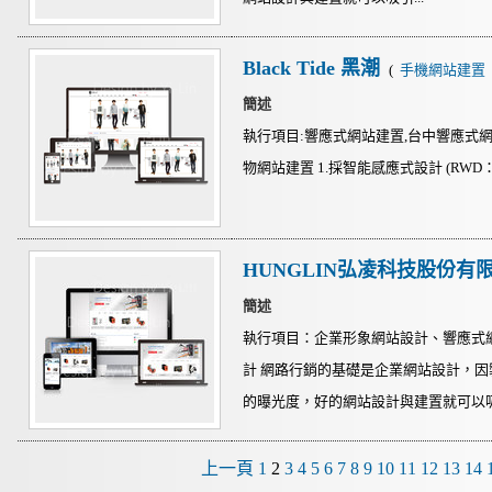
Black Tide 黑潮
(
手機網站建置
簡述
執行項目:響應式網站建置,台中響應式網
物網站建置 1.採智能感應式設計 (RWD：Respo
HUNGLIN弘凌科技股份有
簡述
執行項目：企業形象網站設計、響應式
計 網路行銷的基礎是企業網站設計，
的曝光度，好的網站設計與建置就可以吸引
上一頁
1
2
3
4
5
6
7
8
9
10
11
12
13
14