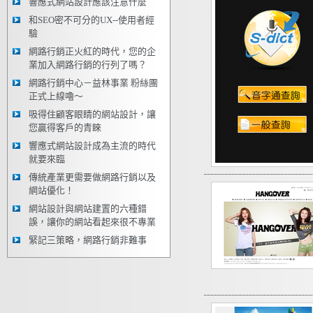
響應式網站設計應該注意什麼
和SEO密不可分的UX--使用者經
驗
網路行銷正火紅的時代，您的企
業加入網路行銷的行列了嗎？
網路行銷中心－益林事業 粉絲團
正式上線嚕～
吸得住顧客眼睛的網站設計，讓
您贏得客戶的青睞
響應式網站設計成為主流的時代
就要來臨
傳統產業更需要做網路行銷以及
網站優化！
網站設計與網站建置的六種錯
誤，讓你的網站看起來很不專業
緊記三策略，網路行銷非難事