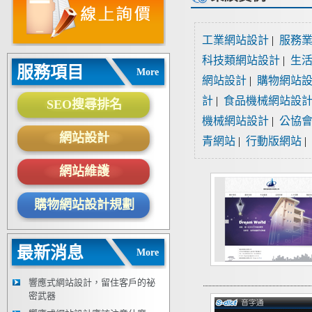
工業網站設計
|
服務
科技類網站設計
|
生
服務項目
More
網站設計
|
購物網站
計
|
食品機械網站設
SEO搜尋排名
機械網站設計
|
公協
網站設計
青網站
|
行動版網站
|
網站維護
購物網站設計規劃
最新消息
More
響應式網站設計，留住客戶的祕
密武器