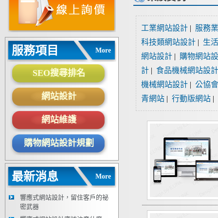
工業網站設計
|
服務
科技類網站設計
|
生
服務項目
More
網站設計
|
購物網站
計
|
食品機械網站設
SEO搜尋排名
機械網站設計
|
公協
網站設計
青網站
|
行動版網站
|
網站維護
購物網站設計規劃
最新消息
More
響應式網站設計，留住客戶的祕
密武器