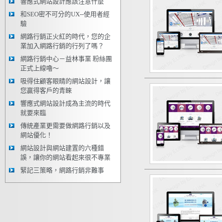
響應式網站設計應該注意什麼
和SEO密不可分的UX--使用者經
驗
網路行銷正火紅的時代，您的企
業加入網路行銷的行列了嗎？
網路行銷中心－益林事業 粉絲團
正式上線嚕～
吸得住顧客眼睛的網站設計，讓
您贏得客戶的青睞
響應式網站設計成為主流的時代
就要來臨
傳統產業更需要做網路行銷以及
網站優化！
網站設計與網站建置的六種錯
誤，讓你的網站看起來很不專業
緊記三策略，網路行銷非難事