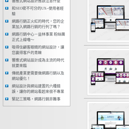
響應式網站設計應該注意什麼
和SEO密不可分的UX--使用者經
驗
網路行銷正火紅的時代，您的企
業加入網路行銷的行列了嗎？
網路行銷中心－益林事業 粉絲團
正式上線嚕～
吸得住顧客眼睛的網站設計，讓
您贏得客戶的青睞
響應式網站設計成為主流的時代
就要來臨
傳統產業更需要做網路行銷以及
網站優化！
網站設計與網站建置的六種錯
誤，讓你的網站看起來很不專業
緊記三策略，網路行銷非難事