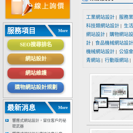
工業網站設計
|
服務
科技類網站設計
|
生
服務項目
More
網站設計
|
購物網站
計
|
食品機械網站設
SEO搜尋排名
機械網站設計
|
公協
網站設計
青網站
|
行動版網站
|
網站維護
購物網站設計規劃
最新消息
More
響應式網站設計，留住客戶的祕
密武器