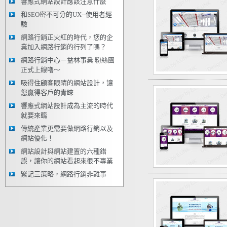
響應式網站設計應該注意什麼
和SEO密不可分的UX--使用者經
驗
網路行銷正火紅的時代，您的企
業加入網路行銷的行列了嗎？
網路行銷中心－益林事業 粉絲團
正式上線嚕～
吸得住顧客眼睛的網站設計，讓
您贏得客戶的青睞
響應式網站設計成為主流的時代
就要來臨
傳統產業更需要做網路行銷以及
網站優化！
網站設計與網站建置的六種錯
誤，讓你的網站看起來很不專業
緊記三策略，網路行銷非難事