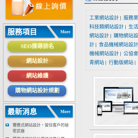
工業網站設計
|
服務
科技類網站設計
|
生
服務項目
More
網站設計
|
購物網站
計
|
食品機械網站設
SEO搜尋排名
機械網站設計
|
公協
網站設計
青網站
|
行動版網站
|
網站維護
購物網站設計規劃
最新消息
More
響應式網站設計，留住客戶的祕
密武器