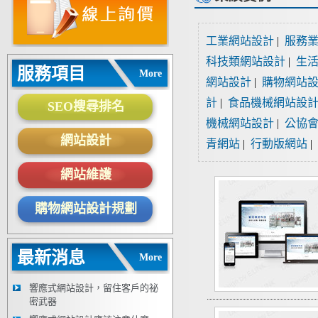
工業網站設計
|
服務
科技類網站設計
|
生
服務項目
More
網站設計
|
購物網站
計
|
食品機械網站設
SEO搜尋排名
機械網站設計
|
公協
網站設計
青網站
|
行動版網站
|
網站維護
購物網站設計規劃
最新消息
More
響應式網站設計，留住客戶的祕
密武器