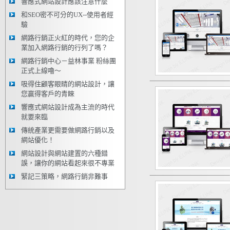
響應式網站設計應該注意什麼
和SEO密不可分的UX--使用者經
驗
網路行銷正火紅的時代，您的企
業加入網路行銷的行列了嗎？
網路行銷中心－益林事業 粉絲團
正式上線嚕～
吸得住顧客眼睛的網站設計，讓
您贏得客戶的青睞
響應式網站設計成為主流的時代
就要來臨
傳統產業更需要做網路行銷以及
網站優化！
網站設計與網站建置的六種錯
誤，讓你的網站看起來很不專業
緊記三策略，網路行銷非難事