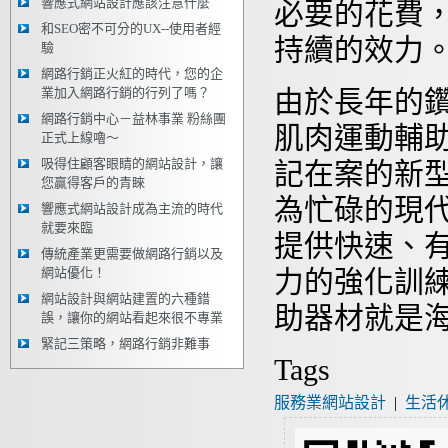
響應式網站設計應該注意什麼
必要的花費
和SEO密不可分的UX--使用者經
持續的效力
驗
網路行銷正火紅的時代，您的企
業加入網路行銷的行列了嗎？
由於長年的
網路行銷中心－益林事業 粉絲團
肌肉運動輔
正式上線嚕～
吸得住顧客眼睛的網站設計，讓
記在案的新型
您贏得客戶的青睞
為忙碌的現
響應式網站設計成為主流的時代
就要來臨
提供快速、
傳統產業更需要做網路行銷以及
網站優化！
力的強化訓
網站設計與網站建置的六種錯
助器材就是
誤，讓你的網站看起來很不專業
緊記三策略，網路行銷非難事
Tags
服務業網站設計
|
生活