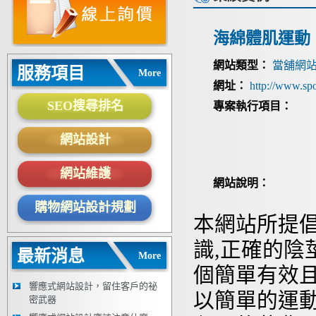
海綿體肌運動
網站類型：
當舖網
服務項目
More
網址：
http://www.sp
SEO搜尋排名
專案執行項目：
網站設計
網站維護
網站說明：
購物網站設計規劃
本網站所提
識,正確的
最新消息
More
個簡單有效
響應式網站設計，留住客戶的祕
以簡單的運
密武器