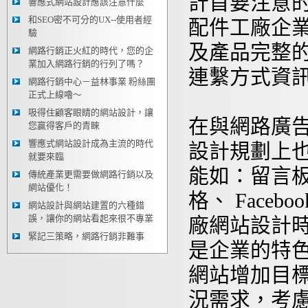
計首要注意
響應式網站設計應該注意什麼
和SEO密不可分的UX--使用者經
配件工廠企
驗
及產品完整
網路行銷正火紅的時代，您的企
業加入網路行銷的行列了嗎？
連繫方式資
網路行銷中心－益林事業 粉絲團
正式上線嚕～
吸得住顧客眼睛的網站設計，讓
在與網路廣
您贏得客戶的青睞
響應式網站設計成為主流的時代
設計規劃上
就要來臨
能如：留言
傳統產業更需要做網路行銷以及
網站優化！
格、 Face
網站設計與網站建置的六種錯
誤，讓你的網站看起來很不專業
廠網站設計
緊記三策略，網路行銷非難事
是企業的特
網站增加目
況需求，考慮