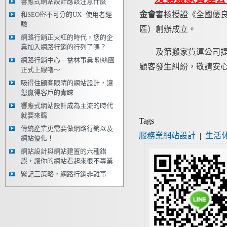
響應式網站設計應該注意什麼
金會
審核授證《全國優良
和SEO密不可分的UX--使用者經
驗
區）創辦成立。
網路行銷正火紅的時代，您的企
業加入網路行銷的行列了嗎？
及第搬家貨運公司提供
網路行銷中心－益林事業 粉絲團
顧客發生糾紛，敬請安
正式上線嚕～
吸得住顧客眼睛的網站設計，讓
您贏得客戶的青睞
響應式網站設計成為主流的時代
就要來臨
Tags
傳統產業更需要做網路行銷以及
服務業網站設計
|
生活
網站優化！
網站設計與網站建置的六種錯
誤，讓你的網站看起來很不專業
緊記三策略，網路行銷非難事