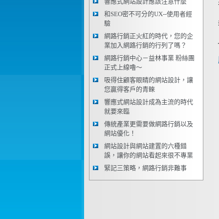
響應式網站設計應該注意什麼
和SEO密不可分的UX--使用者經
驗
網路行銷正火紅的時代，您的企
業加入網路行銷的行列了嗎？
網路行銷中心－益林事業 粉絲團
正式上線嚕～
吸得住顧客眼睛的網站設計，讓
您贏得客戶的青睞
響應式網站設計成為主流的時代
就要來臨
傳統產業更需要做網路行銷以及
網站優化！
網站設計與網站建置的六種錯
誤，讓你的網站看起來很不專業
緊記三策略，網路行銷非難事