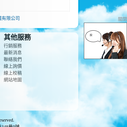
械有限公司
關閉
其他服務
行銷服務
最新消息
聯絡我們
線上詢價
線上校稿
網站地圖
rved.
段348巷9號