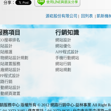
分享：
源崧股份有限公司
|
回列表
|
凱新機
服務項目
行銷知識
EO搜尋排名
網站設計
網站設計
網站優化
網站維護
APP程式設計
購物網站設計規劃
手機行動網站
網站建置服務
網站行銷
工廠網站設計
網站規劃
PP程式設計
網路行銷
行動網站設計
活動網頁建置
服務中心 版權所有 © 2012 網路行銷中心-益林事業 All Right Rese
4-2372-3185 | 傳真電話：04-2372-0625 | 台中市北區中清路一