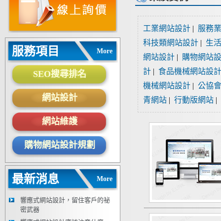
工業網站設計
|
服務
科技類網站設計
|
生
服務項目
More
網站設計
|
購物網站
計
|
食品機械網站設
SEO搜尋排名
機械網站設計
|
公協
網站設計
青網站
|
行動版網站
|
網站維護
購物網站設計規劃
最新消息
More
響應式網站設計，留住客戶的祕
密武器