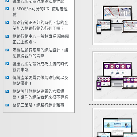
響應式網站設計應該注意什麼
和SEO密不可分的UX--使用者經
驗
網路行銷正火紅的時代，您的企
業加入網路行銷的行列了嗎？
網路行銷中心－益林事業 粉絲團
正式上線嚕～
吸得住顧客眼睛的網站設計，讓
您贏得客戶的青睞
響應式網站設計成為主流的時代
就要來臨
傳統產業更需要做網路行銷以及
網站優化！
網站設計與網站建置的六種錯
誤，讓你的網站看起來很不專業
緊記三策略，網路行銷非難事