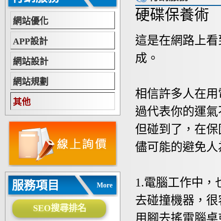
硬碟保養術
網站優化
這是在網路上看
APP設計
成。
網站設計
網站規劃
相信許多人在用
其他
過代表你的運氣
但碰到了，在保
儘可能的避免人
1.電腦工作中
服務項目
More
去碰撞機器，很
SEO搜尋排名
用腳去搖電腦桌