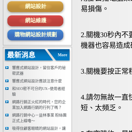
網站設計
易損傷。
網站維護
2.關機30秒
購物網站設計規劃
機器也容易造成
最新消息
More
響應式網站設計，留住客戶的祕
3.關機要按正常
密武器
響應式網站設計應該注意什麼
和SEO密不可分的UX--使用者經
驗
4.請勿無故一
網路行銷正火紅的時代，您的企
短、太頻乏。
業加入網路行銷的行列了嗎？
網路行銷中心－益林事業 粉絲團
正式上線嚕～
吸得住顧客眼睛的網站設計，讓