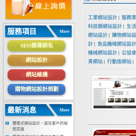
工業網站設計
|
服務
科技類網站設計
|
生
服務項目
More
網站設計
|
購物網站
計
|
食品機械網站設
SEO搜尋排名
機械網站設計
|
公協
網站設計
青網站
|
行動版網站
|
網站維護
購物網站設計規劃
最新消息
More
響應式網站設計，留住客戶的祕
密武器