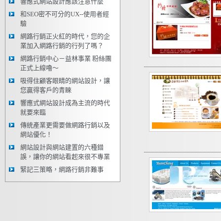
響應式網站設計應該注意什麼
和SEO密不可分的UX--使用者經
驗
網路行銷正火紅的時代，您的企
業加入網路行銷的行列了嗎？
網路行銷中心－益林事業 粉絲團
正式上線嚕～
吸得住顧客眼睛的網站設計，讓
您贏得客戶的青睞
響應式網站設計成為主流的時代
就要來臨
傳統產業更需要做網路行銷以及
網站優化！
網站設計與網站建置的六種錯
誤，讓你的網站看起來很不專業
緊記三策略，網路行銷非難事